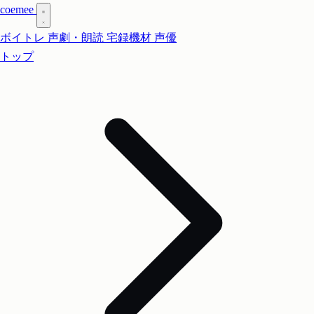
coe
mee
ボイトレ
声劇・朗読
宅録機材
声優
トップ