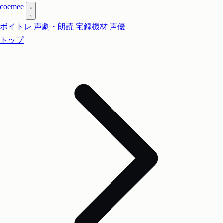
coe
mee
ボイトレ
声劇・朗読
宅録機材
声優
トップ