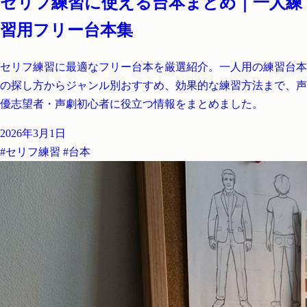
セリフ練習に使える台本まとめ｜一人練
習用フリー台本集
セリフ練習に最適なフリー台本を厳選紹介。一人用の練習台本
の探し方からジャンル別おすすめ、効果的な練習方法まで、声
優志望者・声劇初心者に役立つ情報をまとめました。
2026年3月1日
#セリフ練習
#台本