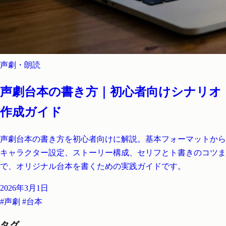
声劇・朗読
声劇台本の書き方｜初心者向けシナリオ
作成ガイド
声劇台本の書き方を初心者向けに解説。基本フォーマットから
キャラクター設定、ストーリー構成、セリフとト書きのコツま
で、オリジナル台本を書くための実践ガイドです。
2026年3月1日
#声劇
#台本
タグ