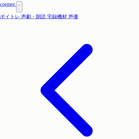
coe
mee
ボイトレ
声劇・朗読
宅録機材
声優